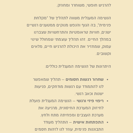
להרגיש חופשי, משוחרר ומחוזק.
הנשימה המעגלית משווה לתהליך של "מקלחת
פנימית", בה הגוף והנפש מנוקים ממטענים רגשיים
ישנים, חוויות טראומטיות והתרחשויות שצברנו
במהלך החיים. זהו תהליך עוצמתי שמחולל שינוי
עמוק, שמחזיר את היכולת להרגיש חיים, מלאים
וקשובים.
היתרונות של הנשימה המעגלית כוללים:
שחרור רגשות חסומים
– תהליך שמאפשר
לנו להתמודד עם רגשות מודחקים, פגיעות
ישנות וכאב רגשי.
ריפוי פיזי ורגשי
– הנשימה המעגלית פועלת
לחיזוק המערכת החיסונית, מרגיעה את
מערכת העצבים ומפחיתה מתח ולחץ.
התפתחות אישית
– התהליך מעודד
התבוננות פנימית, עוזר לנו לזהות חסמים