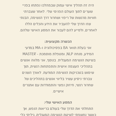
היה זה תהליך אישי עמוק שבמהלכו נפתחו בפניי
שערים לתוך העולם הפנימי שלי. לאחר שצברתי
חוויות מרגשות של ריפוי ושחרור דרך הנשימה, הבנתי
שזו הדרך שלי להעביר את הידע והכלים הללו
לאחרים, ולסייע להם לעבור את המסע האישי שלהם.
הכשרה מקצועית:
אני בעלת תואר BA בפסיכולוגיה ו-MA במדעי
המידע, מנחה NLP, ומטפלת מוסמכת - MASTERֹׁׂׂׂ
בשיטת הנשימה המעגלית. בנוסף, אני מלווה אנשים
בתהליכי העצמה אישית והתפתחות רגשית, תוך
שימוש בטכניקות הנשימה המודעת. לאורך השנים
צברתי ניסיון עשיר בליווי אנשים בתהליכים של
שחרור רגשי, חיזוק נפשי והתמודדות עם אתגרים
אישיים.
המסע האישי שלי:
התחלתי את הדרך שלי בעולם בריאות הנפש, אך
כאשר נחשפתי לשיטת הנשימה המעגלית, גיליתי כלי